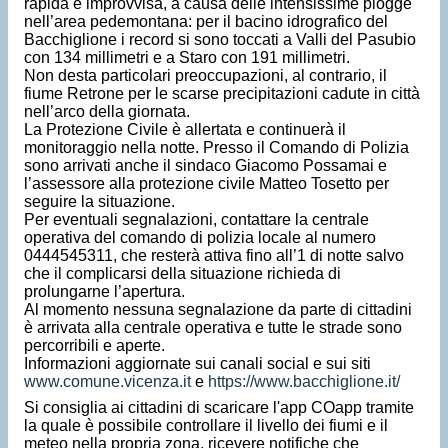
rapida e improvvisa, a causa delle intensissime piogge
nell’area pedemontana: per il bacino idrografico del
Bacchiglione i record si sono toccati a Valli del Pasubio
con 134 millimetri e a Staro con 191 millimetri.
Non desta particolari preoccupazioni, al contrario, il
fiume Retrone per le scarse precipitazioni cadute in città
nell’arco della giornata.
La Protezione Civile è allertata e continuerà il
monitoraggio nella notte. Presso il Comando di Polizia
sono arrivati anche il sindaco Giacomo Possamai e
l’assessore alla protezione civile Matteo Tosetto per
seguire la situazione.
Per eventuali segnalazioni, contattare la centrale
operativa del comando di polizia locale al numero
0444545311, che resterà attiva fino all’1 di notte salvo
che il complicarsi della situazione richieda di
prolungarne l’apertura.
Al momento nessuna segnalazione da parte di cittadini
è arrivata alla centrale operativa e tutte le strade sono
percorribili e aperte.
Informazioni aggiornate sui canali social e sui siti
www.comune.vicenza.it
e
https://www.bacchiglione.it/
Si consiglia ai cittadini di scaricare l'app COapp tramite
la quale è possibile controllare il livello dei fiumi e il
meteo nella propria zona, ricevere notifiche che