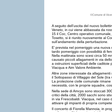
©Comune di Vicenz
A seguito dell’uscita del nuovo bollet
Veneto, in cui viene abbassata da rossa
15 il Coc, Centro operativo comunale, 
Tosetto, si è riunito nuovamente al C
sull’andamento della perturbazione.
E’ prevista nel pomeriggio una nuova 
tardo pomeriggio con possibilità di fen
Nella mattinata sono scesi circa 50 m
causato piccoli allagamenti in via dell
a ostruzioni superficiali delle caditoie
Viacqua e Aim Valore Ambiente.
Altre zone interessate da allagamenti 
il Sottopasso di Villaggio del Sole (tra
La protezione civile comunale rimane a
necessità, con le proprie squadre, così
Nella sede di Amcps sono stoccati 3000
critici della città; 2000 sacchi sono st
in via Frescobaldi. Viacqua, nel caso 
attivare gli impianti di propria compet
Il concerto di Fiorella Mannoia, in pr