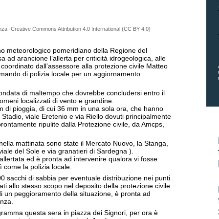
a -Creative Commons Attribution 4.0 International (CC BY 4.0)
tino meteorologico pomeridiano della Regione del
 ad arancione l’allerta per criticità idrogeologica, alle
coordinato dall’assessore alla protezione civile Matteo
omando di polizia locale per un aggiornamento
ondata di maltempo che dovrebbe concludersi entro il
omeni localizzati di vento e grandine.
m di pioggia, di cui 36 mm in una sola ora, che hanno
o Stadio, viale Eretenio e via Riello dovuti principalmente
 prontamente ripulite dalla Protezione civile, da Amcps,
nella mattinata sono state il Mercato Nuovo, la Stanga,
 viale del Sole e via granatieri di Sardegna ).
llertata ed è pronta ad intervenire qualora vi fosse
 come la polizia locale.
 sacchi di sabbia per eventuale distribuzione nei punti
ivati allo stesso scopo nel deposito della protezione civile
di un peggioramento della situazione, è pronta ad
enza.
ogramma questa sera in piazza dei Signori, per ora è