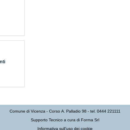
nti
Comune di Vicenza
- Corso A. Palladio 98 - tel. 0444 221111
Supporto Tecnico a cura di Forma Srl
Informativa sull’uso dei cookie