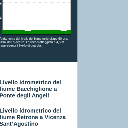
Andamento del livello del fiume nelle ultime 60 ore,
ultimi dati a destra. La linea tratteggiata a 4,5 m
rappresenta il livello di guardia.
Livello idrometrico del
fiume Bacchiglione a
Ponte degli Angeli
Livello idrometrico del
fiume Retrone a Vicenza
Sant’Agostino