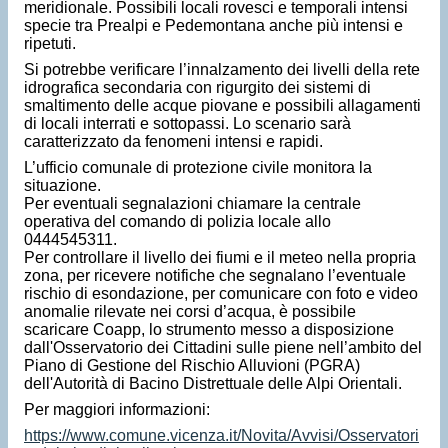
meridionale. Possibili locali rovesci e temporali intensi
specie tra Prealpi e Pedemontana anche più intensi e
ripetuti.
Si potrebbe verificare l’innalzamento dei livelli della rete
idrografica secondaria con rigurgito dei sistemi di
smaltimento delle acque piovane e possibili allagamenti
di locali interrati e sottopassi. Lo scenario sarà
caratterizzato da fenomeni intensi e rapidi.
L’ufficio comunale di protezione civile monitora la
situazione.
Per eventuali segnalazioni chiamare la centrale
operativa del comando di polizia locale allo
0444545311.
Per controllare il livello dei fiumi e il meteo nella propria
zona, per ricevere notifiche che segnalano l’eventuale
rischio di esondazione, per comunicare con foto e video
anomalie rilevate nei corsi d’acqua, è possibile
scaricare Coapp, lo strumento messo a disposizione
dall'Osservatorio dei Cittadini sulle piene nell’ambito del
Piano di Gestione del Rischio Alluvioni (PGRA)
dell'Autorità di Bacino Distrettuale delle Alpi Orientali.
Per maggiori informazioni:
https://www.comune.vicenza.it/Novita/Avvisi/Osservatori