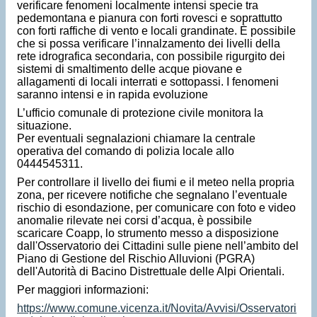
verificare fenomeni localmente intensi specie tra
pedemontana e pianura con forti rovesci e soprattutto
con forti raffiche di vento e locali grandinate. È possibile
che si possa verificare l’innalzamento dei livelli della
rete idrografica secondaria, con possibile rigurgito dei
sistemi di smaltimento delle acque piovane e
allagamenti di locali interrati e sottopassi. I fenomeni
saranno intensi e in rapida evoluzione
L’ufficio comunale di protezione civile monitora la
situazione.
Per eventuali segnalazioni chiamare la centrale
operativa del comando di polizia locale allo
0444545311.
Per controllare il livello dei fiumi e il meteo nella propria
zona, per ricevere notifiche che segnalano l’eventuale
rischio di esondazione, per comunicare con foto e video
anomalie rilevate nei corsi d’acqua, è possibile
scaricare Coapp, lo strumento messo a disposizione
dall'Osservatorio dei Cittadini sulle piene nell’ambito del
Piano di Gestione del Rischio Alluvioni (PGRA)
dell'Autorità di Bacino Distrettuale delle Alpi Orientali.
Per maggiori informazioni:
https://www.comune.vicenza.it/Novita/Avvisi/Osservatori