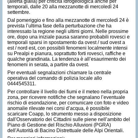
(allerta gialla) per criticità idrogeologica anche per
temporali, dalle 20 alla mezzanotte di mercoledì 24
settembre.
Dal pomeriggio e fino alla mezzanotte di mercoledì 24 è
prevista l’ultima fase della perturbazione che ha
interessato la regione negli ultimi giorni. Nelle prossime
ore, dopo una iniziale pausa saranno probabili rovesci e
temporali sparsi in spostamento da ovest / sud ovest a
est / nord est, con possibili fenomeni localmente intensi
su Prealpi e pianura, soprattutto forti rovesci, raffiche e
qualche grandinata. La tendenza è all’esaurimento dei
fenomeni in serata, a partire da ovest.
Per eventuali segnalazioni chiamare la centrale
operativa del comando di polizia locale allo
0444545311.
Per controllare il livello dei fiumi e il meteo nella propria
zona, per ricevere notifiche che segnalano l’eventuale
rischio di esondazione, per comunicare con foto e video
anomalie rilevate nei corsi d’acqua, è possibile
scaricare Coapp, lo strumento messo a disposizione
dall'Osservatorio dei Cittadini sulle piene nell’ambito del
Piano di Gestione del Rischio Alluvioni (PGRA)
dell'Autorità di Bacino Distrettuale delle Alpi Orientali.