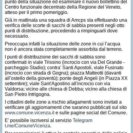
punto della situazione ed esaminare il nuovo bollettino del
Centro funzionale decentrato della Regione del Veneto,
atteso per il primo pomeriggio.
Già in mattinata una squadra di Amcps sta effettuando una
verifica delle scorte di sacchi di sabbia presenti negli otto
punti di distribuzione, procedendo a rimpinguarli dove
necessario.
Preoccupa infatti la situazione delle zone in cui l’acqua
non è ancora stata completamente assorbita dal terreno.
I punti di distribuzione dei sacchi di sabbia sono
confermati in viale Trissino (incrocio con via Del Grande -
parcheggio Stadio); contra' Santi Apostoli, viale Fusinato
(incrocio con strada di Gogna); piazza Matteotti (davanti
all’ostello della gioventù); ponte degli Angeli (in Piazza XX
settembre); viale Sant'Agostino all'incrocio con via
Valdorsa; vicino alle chiesa di Debba; vicino alla chiesa di
San Pietro Intrigogna.
I cittadini delle zone a rischio allagamenti sono invitati a
verificare gli aggiornamenti che saranno pubblicati sul sito
www.comune.vicenza.it
e sulle pagine social del Comune.
E' possibile iscriversi al servizio
Telegram
t.me/ComuneVicenza
.