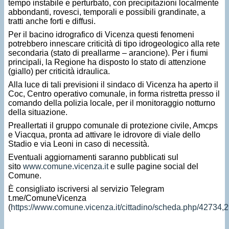
tempo instabile e perturbato, con precipitazioni localmente
abbondanti, rovesci, temporali e possibili grandinate, a
tratti anche forti e diffusi.
Per il bacino idrografico di Vicenza questi fenomeni
potrebbero innescare criticità di tipo idrogeologico alla rete
secondaria (stato di preallarme – arancione). Per i fiumi
principali, la Regione ha disposto lo stato di attenzione
(giallo) per criticità idraulica.
Alla luce di tali previsioni il sindaco di Vicenza ha aperto il
Coc, Centro operativo comunale, in forma ristretta presso il
comando della polizia locale, per il monitoraggio notturno
della situazione.
Preallertati il gruppo comunale di protezione civile, Amcps
e Viacqua, pronta ad attivare le idrovore di viale dello
Stadio e via Leoni in caso di necessità.
Eventuali aggiornamenti saranno pubblicati sul
sito
www.comune.vicenza.it
e sulle pagine social del
Comune.
È consigliato iscriversi al servizio Telegram
t.me/ComuneVicenza
(
https://www.comune.vicenza.it/cittadino/scheda.php/42734,