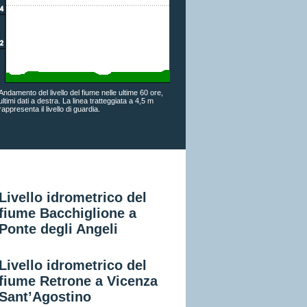
Andamento del livello del fiume nelle ultime 60 ore,
ultimi dati a destra. La linea tratteggiata a 4,5 m
rappresenta il livello di guardia.
Livello idrometrico del
fiume Bacchiglione a
Ponte degli Angeli
Livello idrometrico del
fiume Retrone a Vicenza
Sant’Agostino