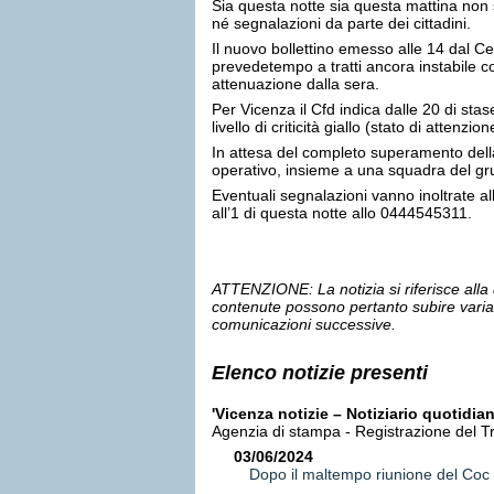
Sia questa notte sia questa mattina non
né segnalazioni da parte dei cittadini.
Il nuovo bollettino emesso alle 14 dal C
prevedetempo a tratti ancora instabile co
attenuazione dalla sera.
Per Vicenza il Cfd indica dalle 20 di st
livello di criticità giallo (stato di attenzio
In attesa del completo superamento della
operativo, insieme a una squadra del gr
Eventuali segnalazioni vanno inoltrate all
all’1 di questa notte allo 0444545311.
ATTENZIONE: La notizia si riferisce alla 
contenute possono pertanto subire variaz
comunicazioni successive.
Elenco notizie presenti
'Vicenza notizie – Notiziario quotidi
Agenzia di stampa - Registrazione del T
03/06/2024
Dopo il maltempo riunione del Coc